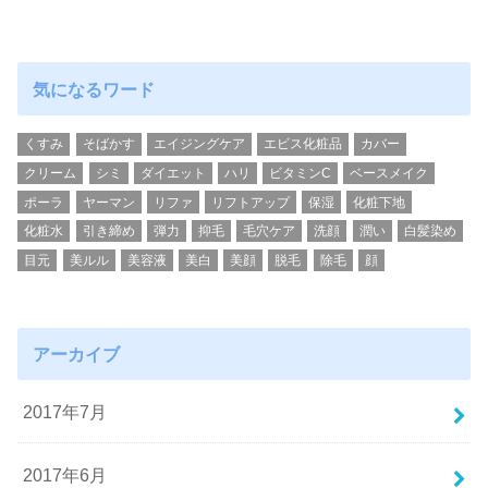
気になるワード
くすみ
そばかす
エイジングケア
エビス化粧品
カバー
クリーム
シミ
ダイエット
ハリ
ビタミンC
ベースメイク
ポーラ
ヤーマン
リファ
リフトアップ
保湿
化粧下地
化粧水
引き締め
弾力
抑毛
毛穴ケア
洗顔
潤い
白髪染め
目元
美ルル
美容液
美白
美顔
脱毛
除毛
顔
アーカイブ
2017年7月
2017年6月