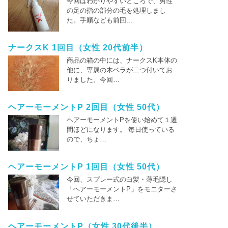
今回はわかりやすいところで、男性
の足の指の部分の毛を処理しまし
た。手順なども前回…
ナークスK 1回目（女性 20代前半）
商品の箱の中には、ナークスK本体の
他に、専属の木ベラが二つ付いてお
りました。今回…
ヘアーモーメントP 2回目（女性 50代）
ヘアーモーメントPを使い始めて１週
間ほどになります。 毎日使っている
ので、ちょ…
ヘアーモーメントP 1回目（女性 50代）
今回、スプレー式の白髪・薄毛隠し
「ヘアーモーメントP」をモニターさ
せていただきま…
ヘアーモーメントP（女性 30代後半）