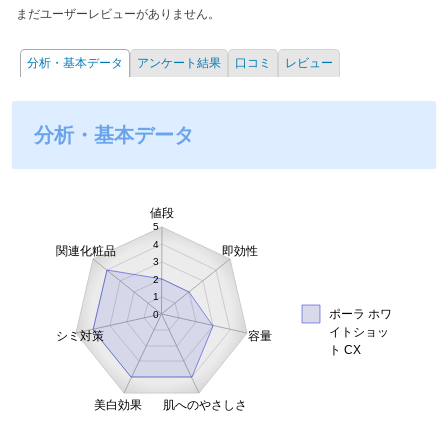
まだユーザーレビューがありません。
分析・基本データ
アンケート結果
口コミ
レビュー
分析・基本データ
値段
5
4
関連化粧品
即効性
3
2
1
ポーラ ホワ
0
イトショッ
シミ対策
容量
ト CX
美白効果
肌へのやさしさ