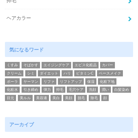
抑毛
ヘアカラー
気になるワード
くすみ
そばかす
エイジングケア
エビス化粧品
カバー
クリーム
シミ
ダイエット
ハリ
ビタミンC
ベースメイク
ポーラ
ヤーマン
リファ
リフトアップ
保湿
化粧下地
化粧水
引き締め
弾力
抑毛
毛穴ケア
洗顔
潤い
白髪染め
目元
美ルル
美容液
美白
美顔
脱毛
除毛
顔
アーカイブ