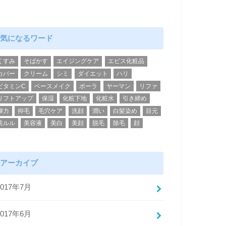
気になるワード
くすみ
そばかす
エイジングケア
エビス化粧品
カバー
クリーム
シミ
ダイエット
ハリ
ビタミンC
ベースメイク
ポーラ
ヤーマン
リファ
リフトアップ
保湿
化粧下地
化粧水
引き締め
弾力
抑毛
毛穴ケア
洗顔
潤い
白髪染め
目元
美ルル
美容液
美白
美顔
脱毛
除毛
顔
アーカイブ
2017年7月
2017年6月